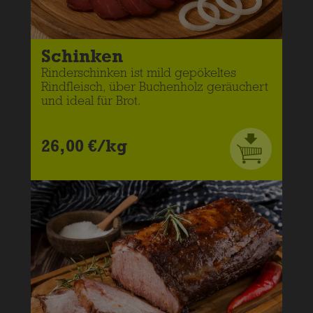
Schinken
Rinderschinken ist mild gepökeltes
Rindfleisch, über Buchenholz geräuchert
und ideal für Brot.
26,00 €/kg