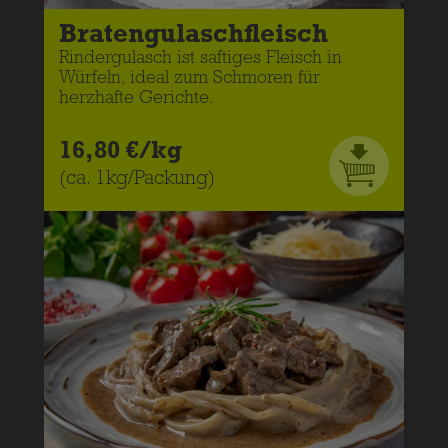
Bratengulaschfleisch
Rindergulasch ist saftiges Fleisch in
Würfeln, ideal zum Schmoren für
herzhafte Gerichte.
16,80 €/kg
(ca. 1kg/Packung)