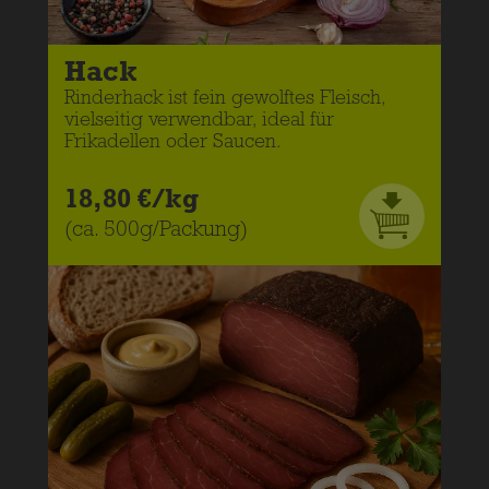
Hack
Rinderhack ist fein gewolftes Fleisch,
vielseitig verwendbar, ideal für
Frikadellen oder Saucen.
18,80 €/kg
(ca. 500g/Packung)