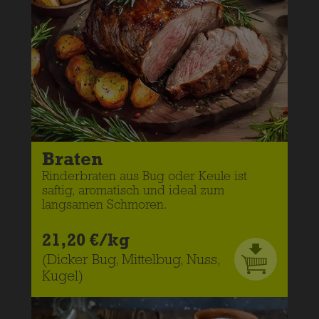
Braten
Rinderbraten aus Bug oder Keule ist
saftig, aromatisch und ideal zum
langsamen Schmoren.
21,20 €/kg
(Dicker Bug, Mittelbug, Nuss,
Kugel)