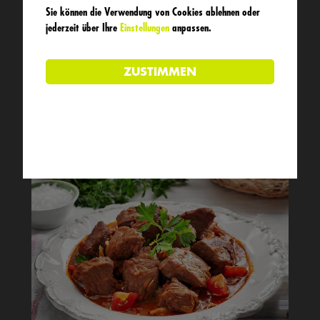
Suppenfleisch
Sie können die Verwendung von Cookies
ablehnen
oder
jederzeit über Ihre
Einstellungen
anpassen.
Rindersuppenfleisch ist aromatisches
Fleisch mit Knochen, ideal für kräftige
Brühen und Suppen.
13,60 €/kg
500g je Packung