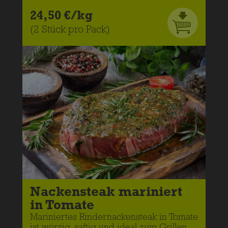
24,50 €/kg
(2 Stück pro Pack)
Nackensteak mariniert
in Tomate
Mariniertes Rindernackensteak in Tomate