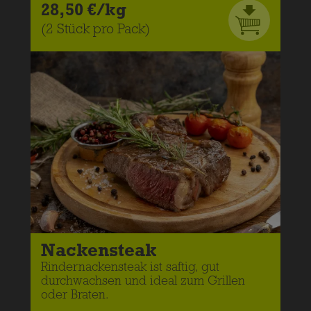
28,50 €/kg
(2 Stück pro Pack)
Nackensteak
Rindernackensteak ist saftig, gut
durchwachsen und ideal zum Grillen
oder Braten.