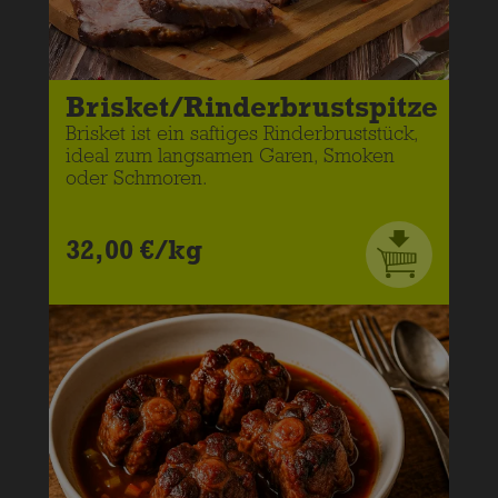
Brisket/Rinderbrustspitze
Brisket ist ein saftiges Rinderbruststück,
ideal zum langsamen Garen, Smoken
oder Schmoren.
32,00 €/kg