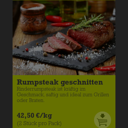
Rumpsteak geschnitten
Rinderrumpsteak ist kräftig im
Geschmack, saftig und ideal zum Grillen
oder Braten.
42,50 €/kg
(2 Stück pro Pack)