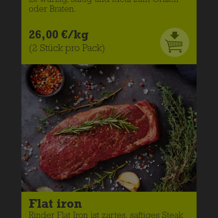
ist würzig, saftig und ideal zum Grillen
oder Braten.
26,00 €/kg
(2 Stück pro Pack)
Flat iron
Rinder Flat Iron ist zartes, saftiges Steak