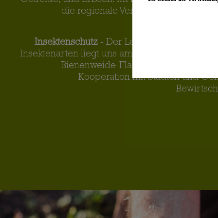
Getreide, und Erbsen. Im Kartoffelanbau liegt
die regionale Vermarktung zur Weite
Insektenschutz
- Der Lebensraum von Wild
Insektenarten liegt uns am Herzen. Dafür ste
Bienenweide-Flächen zur Verfügung.
Kooperation mit Städten und Ge
Bewirtsch