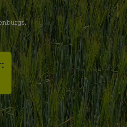
enburgs.
: