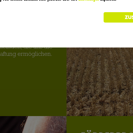
 der Schwerpunkt auf
rverarbeitung in der
Kartoffelveredlung.
bienen und anderen
hen uns umfangreiche
 Wir stehen in enger
meinden, die uns die
aftung ermöglichen.