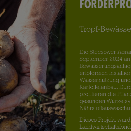
FÖRDERPRO
Tropf-Bewässe
Die Steesower Agrar
September 2024 an 
Bewässerungsanlage 
erfolgreich installie
Wassernutzung und 
Kartoffelanbau. Dur
profitieren die Pfl
gesunden Wurzelsyst
Nährstoffauswaschu
Dieses Projekt wurd
Landwirtschaftsfond