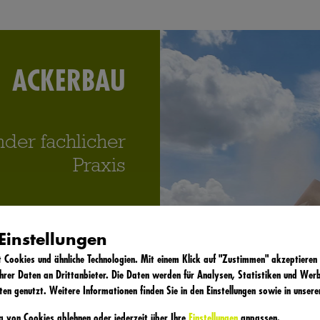
ACKERBAU
nder fachlicher
Praxis
ächen setzen wir den
Einstellungen
tliche Schwerpunkte:
Cookies und ähnliche Technologien. Mit einem Klick auf "Zustimmen" akzeptieren 
 setzten wir eine 5-
hrer Daten an Drittanbieter. Die Daten werden für Analysen, Statistiken und Werb
re Prioritäten liegen
ten genutzt. Weitere Informationen finden Sie in den Einstellungen sowie in unser
 Raps und Mais sowie
ng von Cookies
ablehnen
oder jederzeit über Ihre
Einstellungen
anpassen.